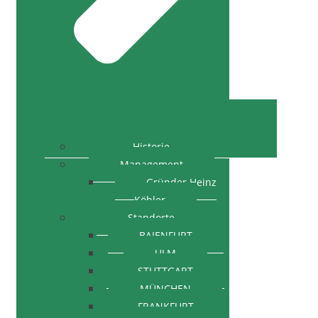
Historie
Management
Gründer Heinz
Köhler
Standorte
BAIENFURT
ULM
STUTTGART
MÜNCHEN
FRANKFURT