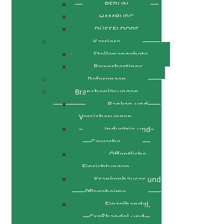
BERLIN
HAMBURG
DÜSSELDORF
Karriere
Stellenangebote
Bewerbertipps
Referenzen
Branchenlösungen
Banken und
Versicherungen
Industrie und
Gewerbe
Öffentliche
Einrichtungen
Krankenhäuser und
Pflegeheime
Einzelhandel,
Großhandel und