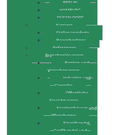
BERLIN
HAMBURG
DÜSSELDORF
Karriere
Stellenangebote
Bewerbertipps
Referenzen
Branchenlösungen
Banken und
Versicherungen
Industrie und
Gewerbe
Öffentliche
Einrichtungen
Krankenhäuser und
Pflegeheime
Einzelhandel,
Großhandel und