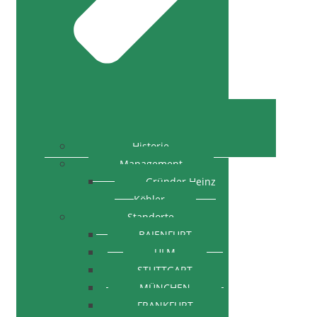
Historie
Management
Gründer Heinz
Köhler
Standorte
BAIENFURT
ULM
STUTTGART
MÜNCHEN
FRANKFURT