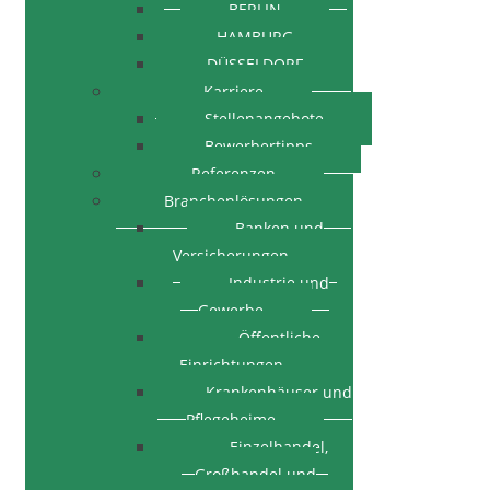
BERLIN
HAMBURG
DÜSSELDORF
Karriere
Stellenangebote
Bewerbertipps
Referenzen
Branchenlösungen
Banken und
Versicherungen
Industrie und
Gewerbe
Öffentliche
Einrichtungen
Krankenhäuser und
Pflegeheime
Einzelhandel,
Großhandel und