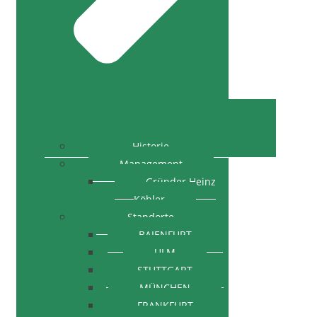
Historie
Management
Gründer Heinz
Köhler
Standorte
BAIENFURT
ULM
STUTTGART
MÜNCHEN
FRANKFURT