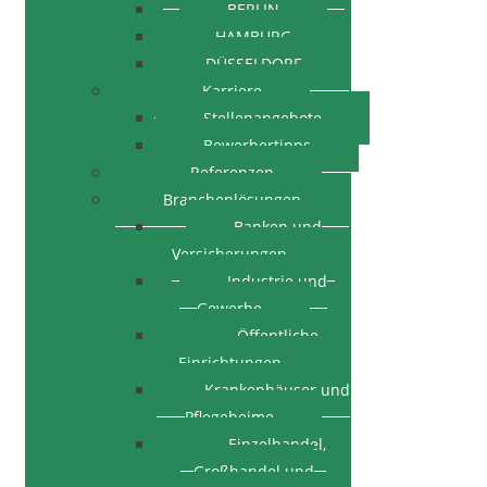
BERLIN
HAMBURG
DÜSSELDORF
Karriere
Stellenangebote
Bewerbertipps
Referenzen
Branchenlösungen
Banken und
Versicherungen
Industrie und
Gewerbe
Öffentliche
Einrichtungen
Krankenhäuser und
Pflegeheime
Einzelhandel,
Großhandel und