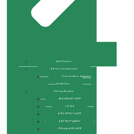
Historie
Management
Gründer Heinz
Köhler
Standorte
BAIENFURT
ULM
STUTTGART
MÜNCHEN
FRANKFURT