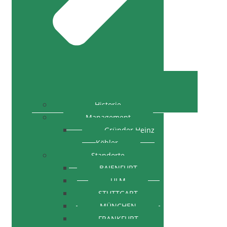
Historie
Management
Gründer Heinz
Köhler
Standorte
BAIENFURT
ULM
STUTTGART
MÜNCHEN
FRANKFURT