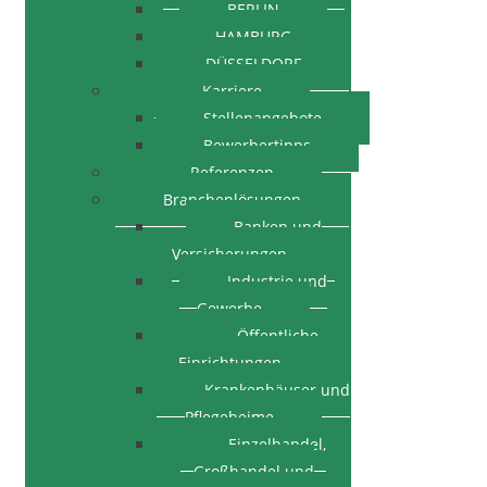
BERLIN
HAMBURG
DÜSSELDORF
Karriere
Stellenangebote
Bewerbertipps
Referenzen
Branchenlösungen
Banken und
Versicherungen
Industrie und
Gewerbe
Öffentliche
Einrichtungen
Krankenhäuser und
Pflegeheime
Einzelhandel,
Großhandel und