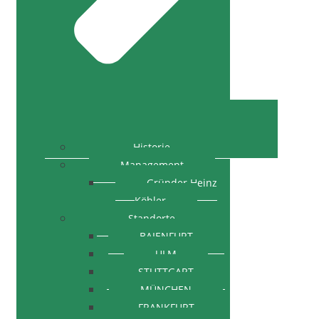
Historie
Management
Gründer Heinz
Köhler
Standorte
BAIENFURT
ULM
STUTTGART
MÜNCHEN
FRANKFURT