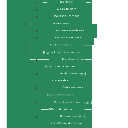
BERLIN
HAMBURG
DÜSSELDORF
Karriere
Stellenangebote
Bewerbertipps
Referenzen
Branchenlösungen
Banken und
Versicherungen
Industrie und
Gewerbe
Öffentliche
Einrichtungen
Krankenhäuser und
Pflegeheime
Einzelhandel,
Großhandel und