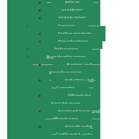
BERLIN
HAMBURG
DÜSSELDORF
Karriere
Stellenangebote
Bewerbertipps
Referenzen
Branchenlösungen
Banken und
Versicherungen
Industrie und
Gewerbe
Öffentliche
Einrichtungen
Krankenhäuser und
Pflegeheime
Einzelhandel,
Großhandel und