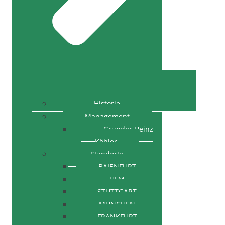
Historie
Management
Gründer Heinz
Köhler
Standorte
BAIENFURT
ULM
STUTTGART
MÜNCHEN
FRANKFURT