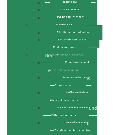
BERLIN
HAMBURG
DÜSSELDORF
Karriere
Stellenangebote
Bewerbertipps
Referenzen
Branchenlösungen
Banken und
Versicherungen
Industrie und
Gewerbe
Öffentliche
Einrichtungen
Krankenhäuser und
Pflegeheime
Einzelhandel,
Großhandel und