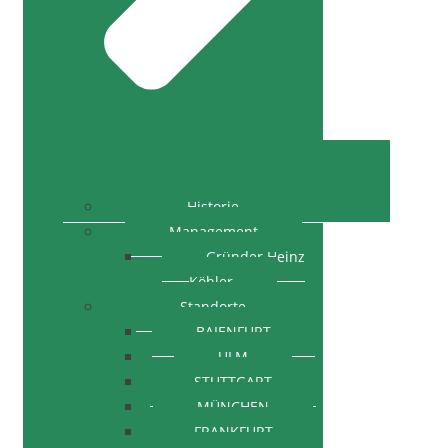
Historie
Management
Gründer Heinz
Köhler
Standorte
BAIENFURT
ULM
STUTTGART
MÜNCHEN
FRANKFURT