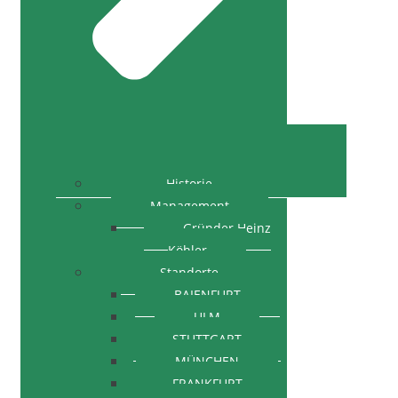
Historie
Management
Gründer Heinz
Köhler
Standorte
BAIENFURT
ULM
STUTTGART
MÜNCHEN
FRANKFURT