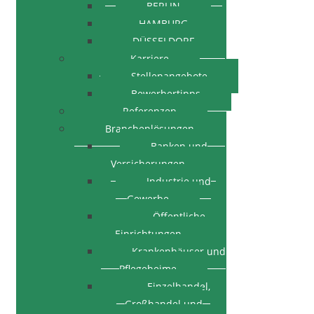
BERLIN
HAMBURG
DÜSSELDORF
Karriere
Stellenangebote
Bewerbertipps
Referenzen
Branchenlösungen
Banken und
Versicherungen
Industrie und
Gewerbe
Öffentliche
Einrichtungen
Krankenhäuser und
Pflegeheime
Einzelhandel,
Großhandel und