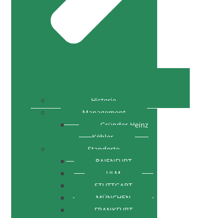
Historie
Management
Gründer Heinz
Köhler
Standorte
BAIENFURT
ULM
STUTTGART
MÜNCHEN
FRANKFURT