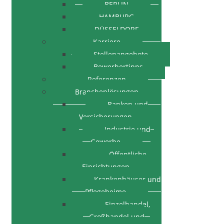
BERLIN
HAMBURG
DÜSSELDORF
Karriere
Stellenangebote
Bewerbertipps
Referenzen
Branchenlösungen
Banken und
Versicherungen
Industrie und
Gewerbe
Öffentliche
Einrichtungen
Krankenhäuser und
Pflegeheime
Einzelhandel,
Großhandel und