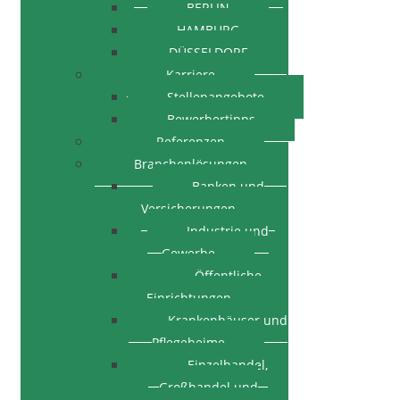
BERLIN
HAMBURG
DÜSSELDORF
Karriere
Stellenangebote
Bewerbertipps
Referenzen
Branchenlösungen
Banken und
Versicherungen
Industrie und
Gewerbe
Öffentliche
Einrichtungen
Krankenhäuser und
Pflegeheime
Einzelhandel,
Großhandel und