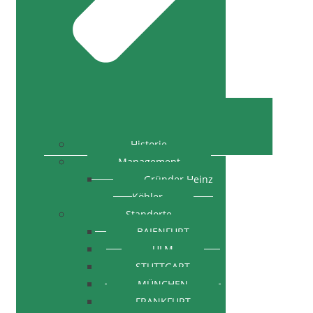
Historie
Management
Gründer Heinz
Köhler
Standorte
BAIENFURT
ULM
STUTTGART
MÜNCHEN
FRANKFURT